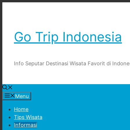
Skip
to
content
Go Trip Indonesia
Info Seputar Destinasi Wisata Favorit di Indone
Menu
Home
Tips Wisata
Informasi