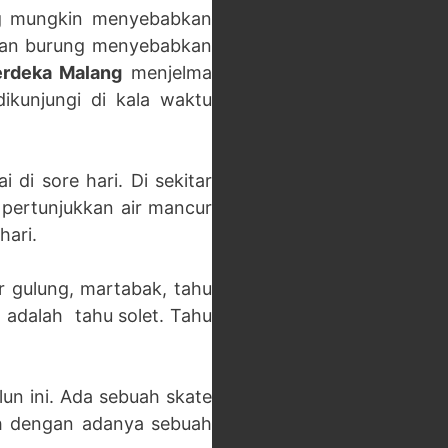
ng mungkin menyebabkan
oran burung menyebabkan
erdeka Malang
menjelma
ikunjungi di kala waktu
di sore hari. Di sekitar
 pertunjukkan air mancur
hari.
 gulung, martabak, tahu
n adalah tahu solet. Tahu
un ini. Ada sebuah skate
lah dengan adanya sebuah