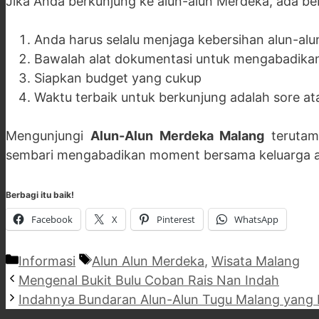
Jika Anda berkunjung ke alun-alun Merdeka, ada be
Anda harus selalu menjaga kebersihan alun-alu
Bawalah alat dokumentasi untuk mengabadik
Siapkan budget yang cukup
Waktu terbaik untuk berkunjung adalah sore at
Mengunjungi
Alun-Alun Merdeka Malang
terutam
sembari mengabadikan moment bersama keluarga ata
Berbagi itu baik!
Facebook
X
Pinterest
WhatsApp
Categories
Tags
Informasi
Alun Alun Merdeka
,
Wisata Malang
Mengenal Bukit Bulu Coban Rais Nan Indah
Indahnya Bundaran Alun-Alun Tugu Malang yang 