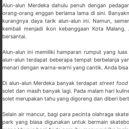
Alun-alun Merdeka dahulu penuh dengan pedaga
orang-orang enggan berlama lama di sini. Banyak
kurangnya daya tarik alun-alun ini. Namun, semen
kembali menjadi ikon kebanggaan Kota Malang. A
bersantai.
Alun-alun ini memiliki hamparan rumput yang luas 
alun-alun terdapat beberapa tempat berbelanja ya
menari dengan warna-warni yang cantik. Anda bisa 
Di alun-alun Merdeka banyak terdapat
street food
solet dan masih banyak lagi. Pada malam hari kulin
solet merupakan tahu yang digoreng dan diberi be
Selain air mancur, bagi para pecinta olahraga ska
park yang biasa digunakan untuk bermain skateboa