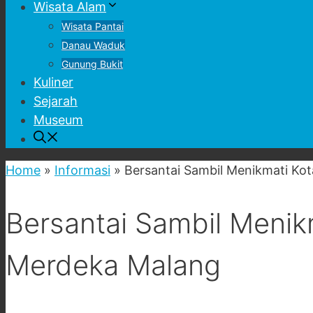
Wisata Alam
Wisata Pantai
Danau Waduk
Gunung Bukit
Kuliner
Sejarah
Museum
Home
»
Informasi
»
Bersantai Sambil Menikmati Ko
Bersantai Sambil Menik
Merdeka Malang