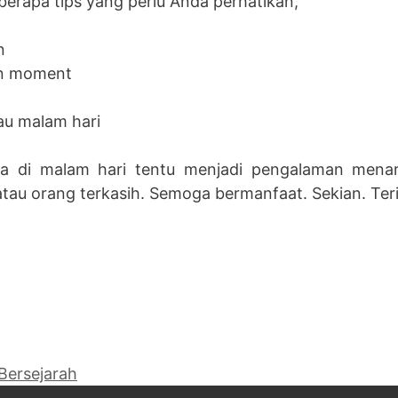
berapa tips yang perlu Anda perhatikan,
n
an moment
au malam hari
a di malam hari tentu menjadi pengalaman mena
u orang terkasih. Semoga bermanfaat. Sekian. Teri
Bersejarah