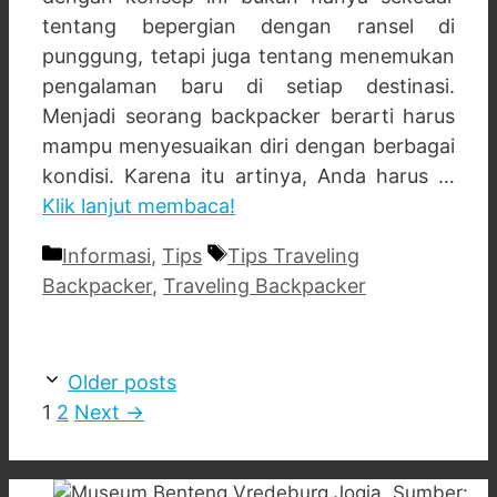
tentang bepergian dengan ransel di
punggung, tetapi juga tentang menemukan
pengalaman baru di setiap destinasi.
Menjadi seorang backpacker berarti harus
mampu menyesuaikan diri dengan berbagai
kondisi. Karena itu artinya, Anda harus …
Klik lanjut membaca!
Categories
Tags
Informasi
,
Tips
Tips Traveling
Backpacker
,
Traveling Backpacker
Older posts
Page
Page
1
2
Next
→