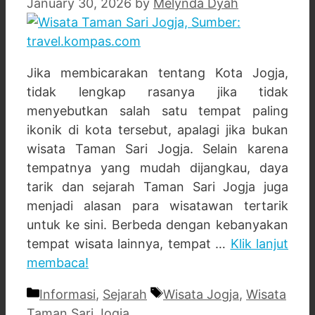
January 30, 2026
by
Melynda Dyah
Jika membicarakan tentang Kota Jogja,
tidak lengkap rasanya jika tidak
menyebutkan salah satu tempat paling
ikonik di kota tersebut, apalagi jika bukan
wisata Taman Sari Jogja. Selain karena
tempatnya yang mudah dijangkau, daya
tarik dan sejarah Taman Sari Jogja juga
menjadi alasan para wisatawan tertarik
untuk ke sini. Berbeda dengan kebanyakan
tempat wisata lainnya, tempat …
Klik lanjut
membaca!
Categories
Tags
Informasi
,
Sejarah
Wisata Jogja
,
Wisata
Taman Sari Jogja