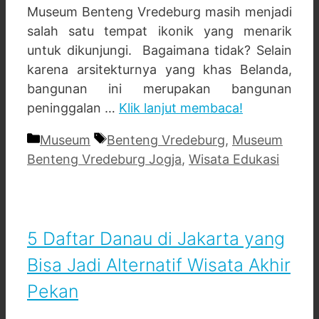
Museum Benteng Vredeburg masih menjadi
salah satu tempat ikonik yang menarik
untuk dikunjungi. Bagaimana tidak? Selain
karena arsitekturnya yang khas Belanda,
bangunan ini merupakan bangunan
peninggalan …
Klik lanjut membaca!
Categories
Tags
Museum
Benteng Vredeburg
,
Museum
Benteng Vredeburg Jogja
,
Wisata Edukasi
5 Daftar Danau di Jakarta yang
Bisa Jadi Alternatif Wisata Akhir
Pekan