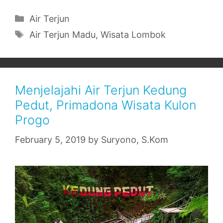
Categories
Air Terjun
Tags
Air Terjun Madu
,
Wisata Lombok
Menjelajahi Air Terjun Kedung
Pedut, Primadona Wisata Kulon
Progo
February 5, 2019
by
Suryono, S.Kom