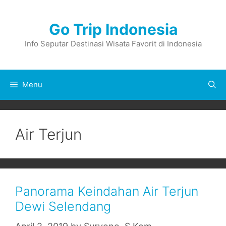
Skip
to
Go Trip Indonesia
content
Info Seputar Destinasi Wisata Favorit di Indonesia
Menu
Air Terjun
Panorama Keindahan Air Terjun
Dewi Selendang