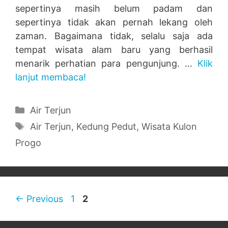
sepertinya masih belum padam dan
sepertinya tidak akan pernah lekang oleh
zaman. Bagaimana tidak, selalu saja ada
tempat wisata alam baru yang berhasil
menarik perhatian para pengunjung. …
Klik
lanjut membaca!
Categories
Air Terjun
Tags
Air Terjun
,
Kedung Pedut
,
Wisata Kulon
Progo
Page
Page
←
Previous
1
2