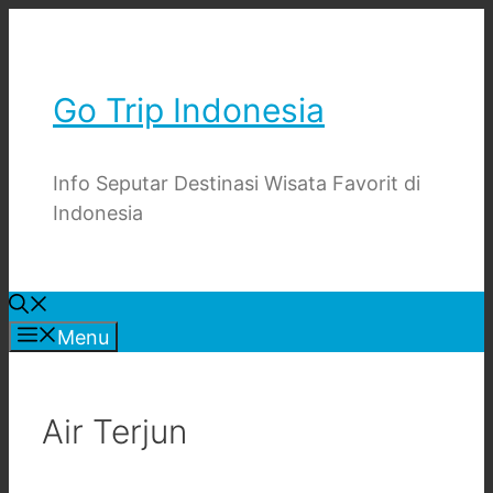
Skip
to
content
Go Trip Indonesia
Info Seputar Destinasi Wisata Favorit di
Indonesia
Menu
Air Terjun