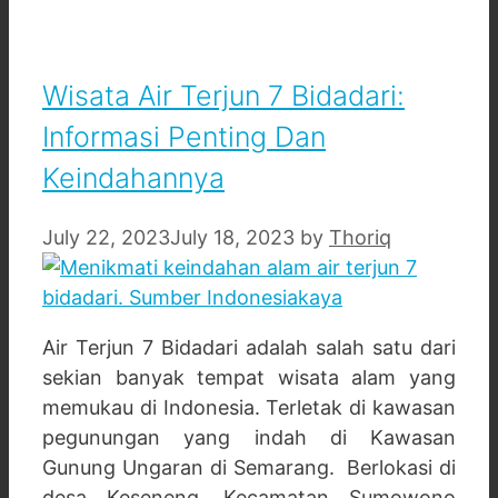
Wisata Air Terjun 7 Bidadari:
Informasi Penting Dan
Keindahannya
July 22, 2023
July 18, 2023
by
Thoriq
Air Terjun 7 Bidadari adalah salah satu dari
sekian banyak tempat wisata alam yang
memukau di Indonesia. Terletak di kawasan
pegunungan yang indah di Kawasan
Gunung Ungaran di Semarang. Berlokasi di
desa Keseneng, Kecamatan Sumowono