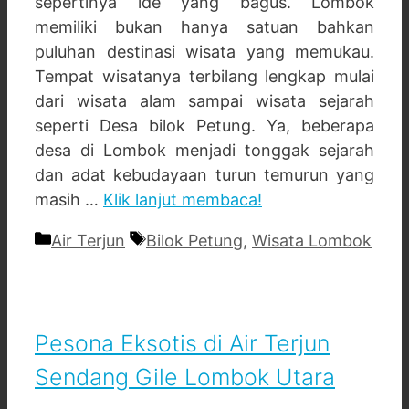
sepertinya ide yang bagus. Lombok
memiliki bukan hanya satuan bahkan
puluhan destinasi wisata yang memukau.
Tempat wisatanya terbilang lengkap mulai
dari wisata alam sampai wisata sejarah
seperti Desa bilok Petung. Ya, beberapa
desa di Lombok menjadi tonggak sejarah
dan adat kebudayaan turun temurun yang
masih …
Klik lanjut membaca!
Categories
Tags
Air Terjun
Bilok Petung
,
Wisata Lombok
Pesona Eksotis di Air Terjun
Sendang Gile Lombok Utara