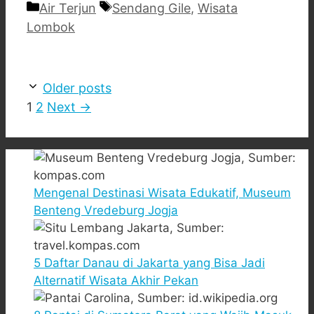
Categories
Tags
Air Terjun
Sendang Gile
,
Wisata
Lombok
Older posts
Page
Page
1
2
Next
→
Mengenal Destinasi Wisata Edukatif, Museum
Benteng Vredeburg Jogja
5 Daftar Danau di Jakarta yang Bisa Jadi
Alternatif Wisata Akhir Pekan