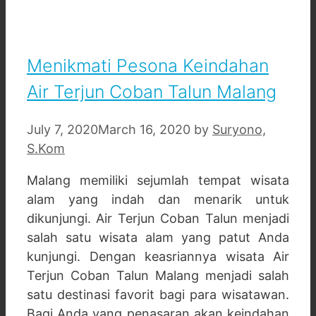
Menikmati Pesona Keindahan
Air Terjun Coban Talun Malang
July 7, 2020
March 16, 2020
by
Suryono,
S.Kom
Malang memiliki sejumlah tempat wisata
alam yang indah dan menarik untuk
dikunjungi. Air Terjun Coban Talun menjadi
salah satu wisata alam yang patut Anda
kunjungi. Dengan keasriannya wisata Air
Terjun Coban Talun Malang menjadi salah
satu destinasi favorit bagi para wisatawan.
Bagi Anda yang penasaran akan keindahan