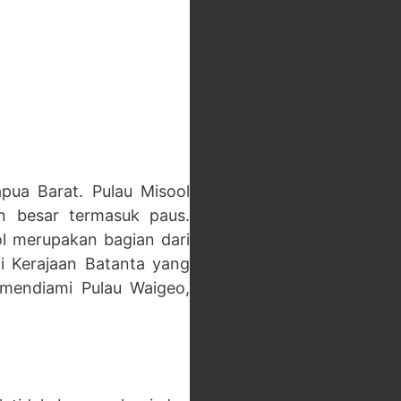
apua Barat. Pulau Misool
n besar termasuk paus.
ol merupakan bagian dari
ni Kerajaan Batanta yang
 mendiami Pulau Waigeo,