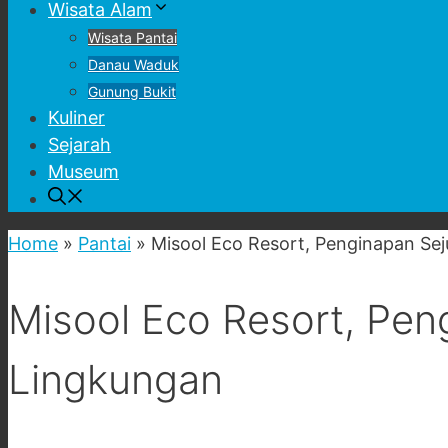
Wisata Alam
Wisata Pantai
Danau Waduk
Gunung Bukit
Kuliner
Sejarah
Museum
Home
»
Pantai
»
Misool Eco Resort, Penginapan Se
Misool Eco Resort, Pe
Lingkungan