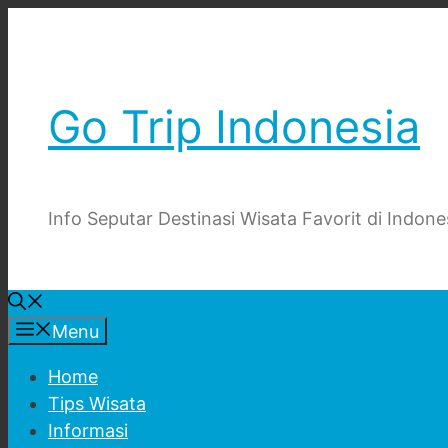
Skip
to
content
Go Trip Indonesia
Info Seputar Destinasi Wisata Favorit di Indone
Menu
Home
Tips Wisata
Informasi