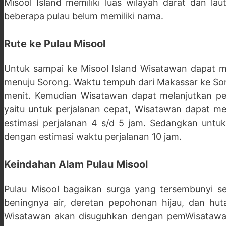
Misool Island
memiliki luas wilayah darat dan lau
beberapa pulau belum memiliki nama.
Rute ke
Pulau Misool
Untuk sampai ke Misool Island Wisatawan dapat m
menuju Sorong. Waktu tempuh dari Makassar ke Sor
menit. Kemudian Wisatawan dapat melanjutkan pe
yaitu untuk perjalanan cepat, Wisatawan dapat m
estimasi perjalanan 4 s/d 5 jam. Sedangkan untuk
dengan estimasi waktu perjalanan 10 jam.
Keindahan Alam
Pulau Misool
Pulau Misool bagaikan surga yang tersembunyi s
beningnya air, deretan pepohonan hijau, dan hut
Wisatawan akan disuguhkan dengan pemWisatawan