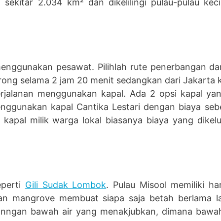
t sekitar 2.034 km² dan dikelilingi pulau-pulau kec
enggunakan pesawat. Pilihlah rute penerbangan dar
ong selama 2 jam 20 menit sedangkan dari Jakarta 
rjalanan menggunakan kapal. Ada 2 opsi kapal yan
enggunakan kapal Cantika Lestari dengan biaya se
 kapal milik warga lokal biasanya biaya yang dikel
eperti
Gili Sudak Lombok
. Pulau Misool memiliki ha
an mangrove membuat siapa saja betah berlama lam
ngan bawah air yang menakjubkan, dimana bawah 