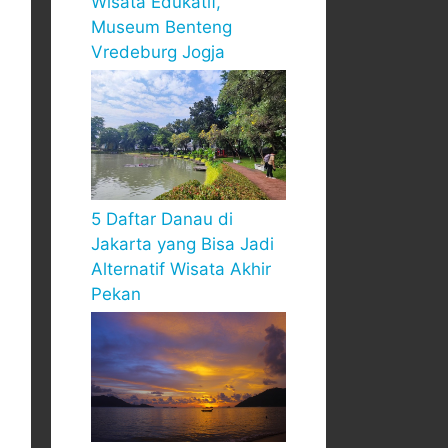
Wisata Edukatif,
Museum Benteng
Vredeburg Jogja
5 Daftar Danau di
Jakarta yang Bisa Jadi
Alternatif Wisata Akhir
Pekan