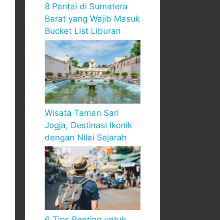
8 Pantai di Sumatera
Barat yang Wajib Masuk
Bucket List Liburan
Wisata Taman Sari
Jogja, Destinasi Ikonik
dengan Nilai Sejarah
6 Tips Penting untuk