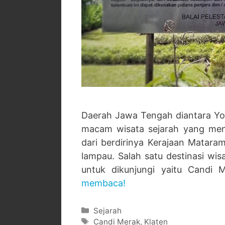
Daerah Jawa Tengah diantara Yo
macam wisata sejarah yang menar
dari berdirinya Kerajaan Matara
lampau. Salah satu destinasi wi
untuk dikunjungi yaitu Candi
membaca!
Categories
Sejarah
Tags
Candi Merak
,
Klaten