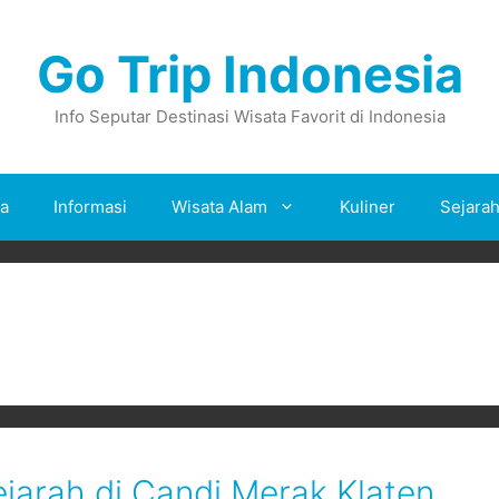
Go Trip Indonesia
Info Seputar Destinasi Wisata Favorit di Indonesia
ta
Informasi
Wisata Alam
Kuliner
Sejara
jarah di Candi Merak Klaten