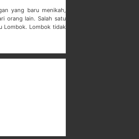
gan yang baru menikah,
 orang lain. Salah satu
gu Lombok. Lombok tidak