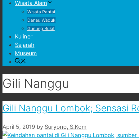
Wisata Alam
Wisata Pantai
Danau Waduk
Gunung Bukit
Kuliner
Sejarah
Museum
Gili Nanggu
Gili Nanggu Lombok; Sensasi R
April 5, 2019
by
Suryono, S.Kom