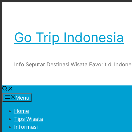
Skip
to
content
Go Trip Indonesia
Info Seputar Destinasi Wisata Favorit di Indone
Menu
Home
Tips Wisata
Informasi