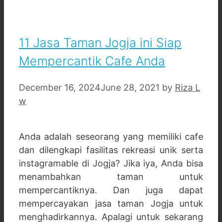
11 Jasa Taman Jogja ini Siap
Mempercantik Cafe Anda
December 16, 2024
June 28, 2021
by
Riza L
w
Anda adalah seseorang yang memiliki cafe
dan dilengkapi fasilitas rekreasi unik serta
instagramable di Jogja? Jika iya, Anda bisa
menambahkan taman untuk
mempercantiknya. Dan juga dapat
mempercayakan jasa taman Jogja untuk
menghadirkannya. Apalagi untuk sekarang