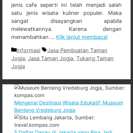
jenis cafe seperti ini telah menjadi salah
satu jenis wisata kuliner populer. Maka
sangat disayangkan apabila
melewatkannya. Karena dengan
menambahkan …
Klik lanjut membaca!
Categories
Tags
Informasi
Jasa Pembuatan Taman
Jogja
,
Jasa Taman Jogja
,
Tukang Taman
Jogja
Mengenal Destinasi Wisata Edukatif, Museum
Benteng Vredeburg Jogja
5 Daftar Danau di Jakarta yang Bisa Jadi