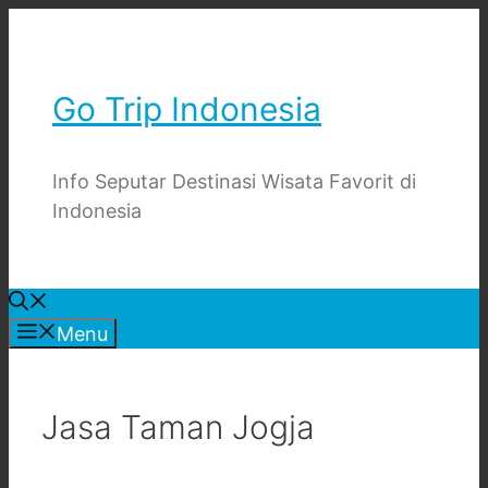
Skip
to
content
Go Trip Indonesia
Info Seputar Destinasi Wisata Favorit di
Indonesia
Menu
Jasa Taman Jogja