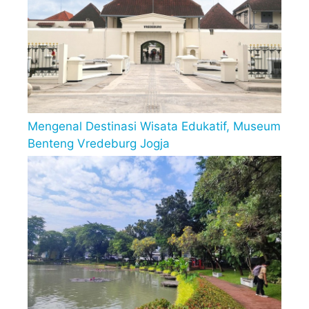
Mengenal Destinasi Wisata Edukatif, Museum
Benteng Vredeburg Jogja