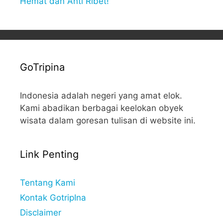
Hemat dan Anti Ribet!
GoTripina
Indonesia adalah negeri yang amat elok.
Kami abadikan berbagai keelokan obyek
wisata dalam goresan tulisan di website ini.
Link Penting
Tentang Kami
Kontak GotripIna
Disclaimer