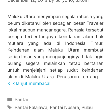
December 12, 2019
by
Suryono, S.Kom
Maluku Utara menyimpan segala rahasia yang
belum diketahui oleh sebagian besar Traveler
lokal maupun mancanegara. Rahasia tersebut
berupa terbentangnya keindahan alam bak
mutiara yang ada di Indonesia Timur.
Keindahan alam Maluku Utara membuat
setiap Insan yang mengunjunginya tidak ingin
pulang segera melainkan tetap bertahan
untuk menjelajahi setiap sudut keindahan
alam di Maluku Utara. Penasaran tentang …
Klik lanjut membaca!
Categories
Pantai
Tags
Pantai Falajawa
,
Pantai Nusara
,
Pulau