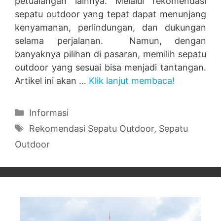
petualangan lainnya. Melalui rekomendasi
sepatu outdoor yang tepat dapat menunjang
kenyamanan, perlindungan, dan dukungan
selama perjalanan. Namun, dengan
banyaknya pilihan di pasaran, memilih sepatu
outdoor yang sesuai bisa menjadi tantangan.
Artikel ini akan …
Klik lanjut membaca!
Categories
Informasi
Tags
Rekomendasi Sepatu Outdoor
,
Sepatu
Outdoor