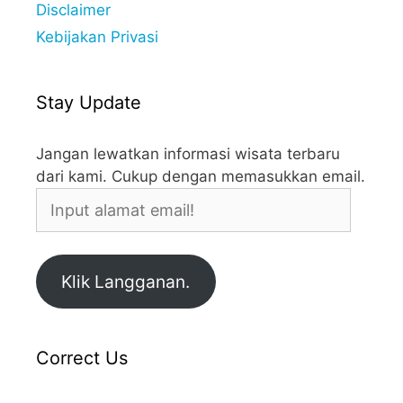
Disclaimer
Kebijakan Privasi
Stay Update
Jangan lewatkan informasi wisata terbaru
dari kami. Cukup dengan memasukkan email.
Input
alamat
email!
Klik Langganan.
Correct Us