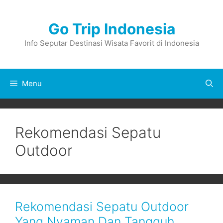
Skip
to
Go Trip Indonesia
content
Info Seputar Destinasi Wisata Favorit di Indonesia
Menu
Rekomendasi Sepatu
Outdoor
Rekomendasi Sepatu Outdoor
Yang Nyaman Dan Tangguh