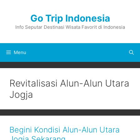
Skip
to
Go Trip Indonesia
content
Info Seputar Destinasi Wisata Favorit di Indonesia
Menu
Revitalisasi Alun-Alun Utara
Jogja
Begini Kondisi Alun-Alun Utara
Jogja Sekarang