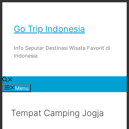
Skip
to
content
Go Trip Indonesia
Info Seputar Destinasi Wisata Favorit di
Indonesia
Menu
Tempat Camping Jogja