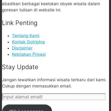
abadikan berbagai keelokan obyek wisata dalam
goresan tulisan di website ini.
Link Penting
Tentang Kami
Kontak GotripIna
Disclaimer
Kebijakan Privasi
Stay Update
Jangan lewatkan informasi wisata terbaru dari kami.
Cukup dengan memasukkan email.
Input
alamat
email!