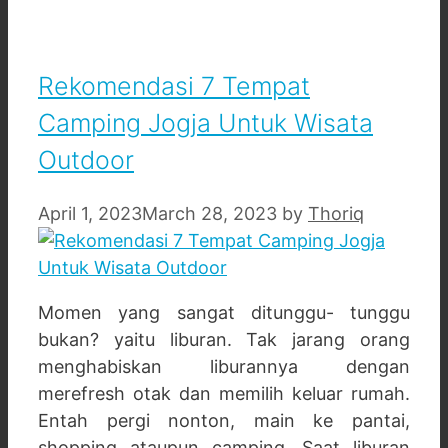
Rekomendasi 7 Tempat
Camping Jogja Untuk Wisata
Outdoor
April 1, 2023
March 28, 2023
by
Thoriq
Momen yang sangat ditunggu- tunggu
bukan? yaitu liburan. Tak jarang orang
menghabiskan liburannya dengan
merefresh otak dan memilih keluar rumah.
Entah pergi nonton, main ke pantai,
shopping ataupun camping. Saat liburan