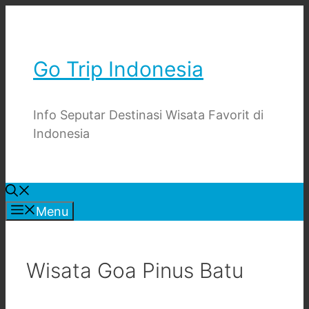
Skip
to
content
Go Trip Indonesia
Info Seputar Destinasi Wisata Favorit di
Indonesia
Menu
Wisata Goa Pinus Batu