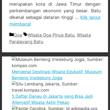
merupakan kota di Jawa Timur dengan
perkembangan ekonomi yang besar. Batu
dikenal sebagai dataran tinggi …
Klik lanjut
membaca!
Categories
Tags
Goa
Wisata Goa Pinus Batu
,
Wisata
Paralayang Batu
Mengenal Destinasi Wisata Edukatif, Museum
Benteng Vredeburg Jogja
5 Daftar Danau di Jakarta yang Bisa Jadi
Alternatif Wisata Akhir Pekan