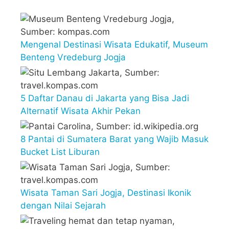
Mengenal Destinasi Wisata Edukatif, Museum
Benteng Vredeburg Jogja
5 Daftar Danau di Jakarta yang Bisa Jadi
Alternatif Wisata Akhir Pekan
8 Pantai di Sumatera Barat yang Wajib Masuk
Bucket List Liburan
Wisata Taman Sari Jogja, Destinasi Ikonik
dengan Nilai Sejarah