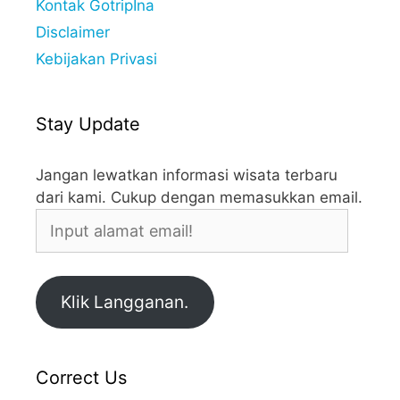
Kontak GotripIna
Disclaimer
Kebijakan Privasi
Stay Update
Jangan lewatkan informasi wisata terbaru
dari kami. Cukup dengan memasukkan email.
Input
alamat
email!
Klik Langganan.
Correct Us