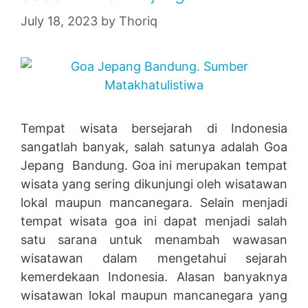
July 18, 2023
by
Thoriq
Tempat wisata bersejarah di Indonesia
sangatlah banyak, salah satunya adalah Goa
Jepang Bandung. Goa ini merupakan tempat
wisata yang sering dikunjungi oleh wisatawan
lokal maupun mancanegara. Selain menjadi
tempat wisata goa ini dapat menjadi salah
satu sarana untuk menambah wawasan
wisatawan dalam mengetahui sejarah
kemerdekaan Indonesia. Alasan banyaknya
wisatawan lokal maupun mancanegara yang