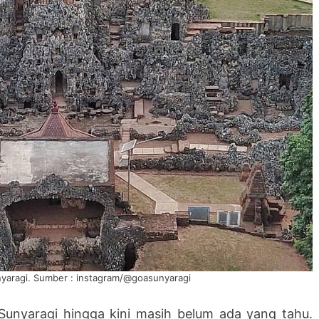
yaragi. Sumber : instagram/@goasunyaragi
a Sunyaragi hingga kini masih belum ada yang tahu.