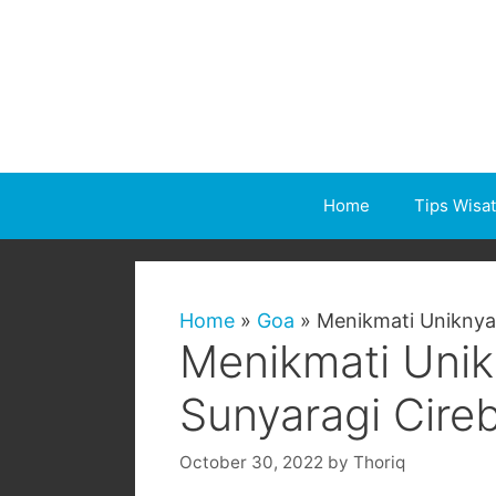
Skip
to
content
Home
Tips Wisa
Home
»
Goa
»
Menikmati Uniknya
Menikmati Uni
Sunyaragi Cire
October 30, 2022
by
Thoriq