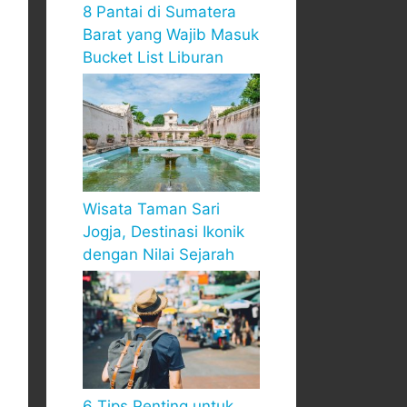
8 Pantai di Sumatera
Barat yang Wajib Masuk
Bucket List Liburan
Wisata Taman Sari
Jogja, Destinasi Ikonik
dengan Nilai Sejarah
6 Tips Penting untuk