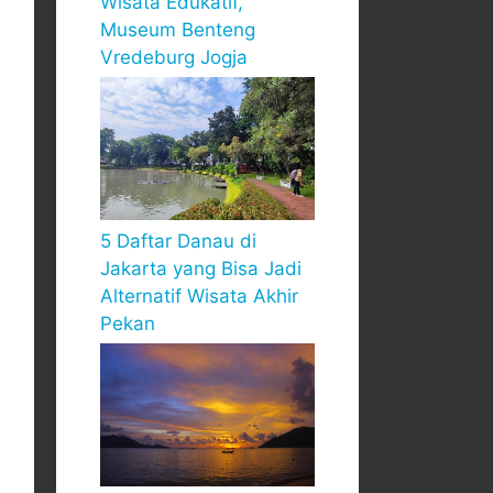
Wisata Edukatif,
Museum Benteng
Vredeburg Jogja
5 Daftar Danau di
Jakarta yang Bisa Jadi
Alternatif Wisata Akhir
Pekan