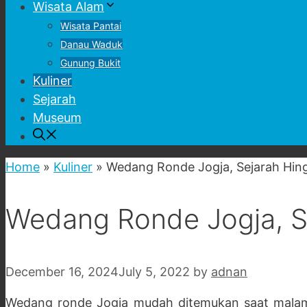
Wisata Alam
Wisata Pantai
Danau Waduk
Gunung Bukit
Kuliner
Sejarah
Museum
Home
»
Kuliner
»
Wedang Ronde Jogja, Sejarah Hin
Wedang Ronde Jogja, S
December 16, 2024
July 5, 2022
by
adnan
Wedang ronde Jogja mudah ditemukan saat malam h