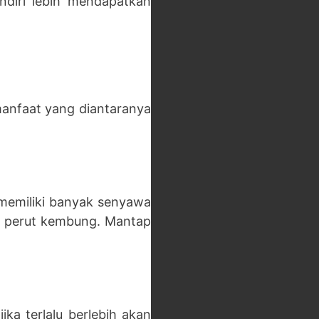
ndiri lebih mendapatkan
manfaat yang diantaranya
memiliki banyak senyawa
da perut kembung. Mantap
ka terlalu berlebih akan