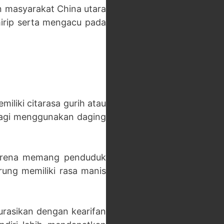
n masyarakat China utara
mirip serta mengacu pada
liki citarasa gurih atau
 lagi menggunakan daging
 karena memang penduduk
ung memiliki rasa manis
rasikan dengan kearifan