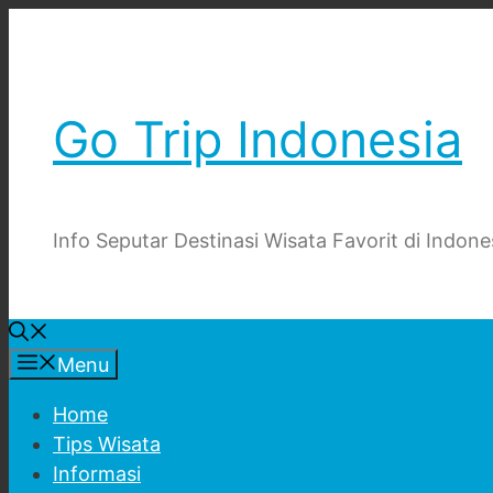
Skip
to
content
Go Trip Indonesia
Info Seputar Destinasi Wisata Favorit di Indone
Menu
Home
Tips Wisata
Informasi