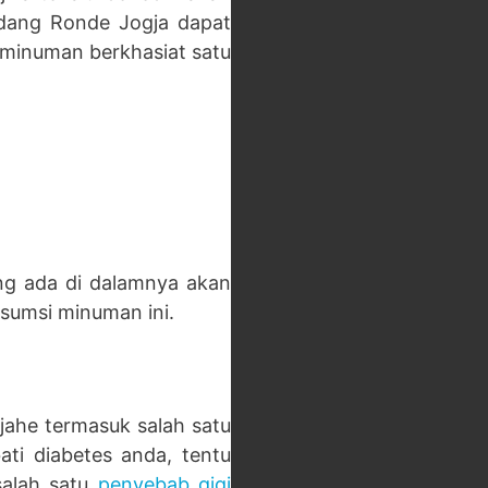
dang Ronde Jogja dapat
 minuman berkhasiat satu
ng ada di dalamnya akan
sumsi minuman ini.
jahe termasuk salah satu
i diabetes anda, tentu
salah satu
penyebab gigi