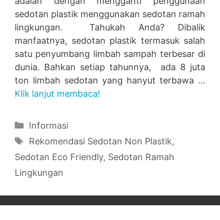
adalah dengan mengganti penggunaan
sedotan plastik menggunakan sedotan ramah
lingkungan. Tahukah Anda? Dibalik
manfaatnya, sedotan plastik termasuk salah
satu penyumbang limbah sampah terbesar di
dunia. Bahkan setiap tahunnya, ada 8 juta
ton limbah sedotan yang hanyut terbawa …
Klik lanjut membaca!
Categories
Informasi
Tags
Rekomendasi Sedotan Non Plastik
,
Sedotan Eco Friendly
,
Sedotan Ramah
Lingkungan