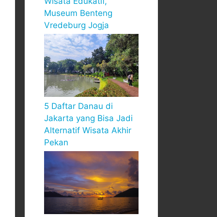
Wisata Edukatif,
Museum Benteng
Vredeburg Jogja
5 Daftar Danau di
Jakarta yang Bisa Jadi
Alternatif Wisata Akhir
Pekan