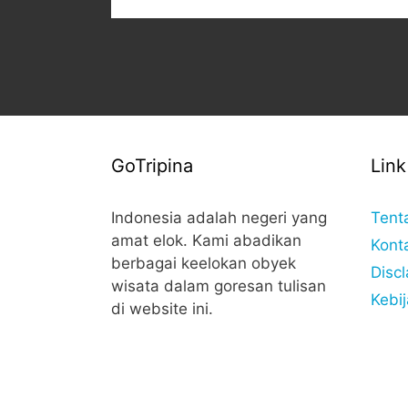
GoTripina
Link
Indonesia adalah negeri yang
Tent
amat elok. Kami abadikan
Kont
berbagai keelokan obyek
Disc
wisata dalam goresan tulisan
Kebij
di website ini.