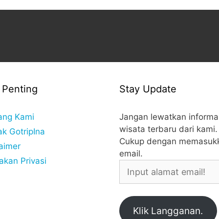
 Penting
Stay Update
ang Kami
Jangan lewatkan informa
wisata terbaru dari kami.
ak GotripIna
Cukup dengan memasuk
laimer
email.
akan Privasi
Input
alamat
email!
Klik Langganan.