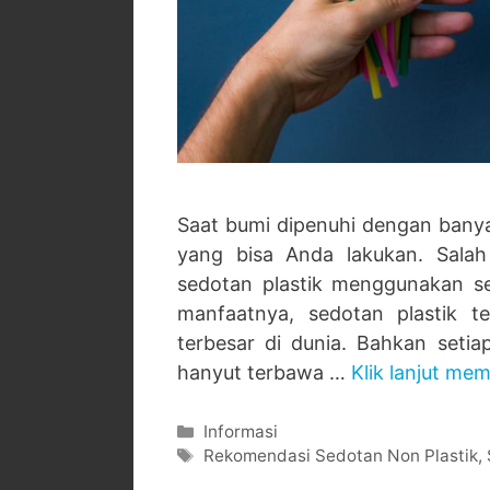
Saat bumi dipenuhi dengan banya
yang bisa Anda lakukan. Sala
sedotan plastik menggunakan s
manfaatnya, sedotan plastik 
terbesar di dunia. Bahkan seti
hanyut terbawa …
Klik lanjut me
Categories
Informasi
Tags
Rekomendasi Sedotan Non Plastik
,