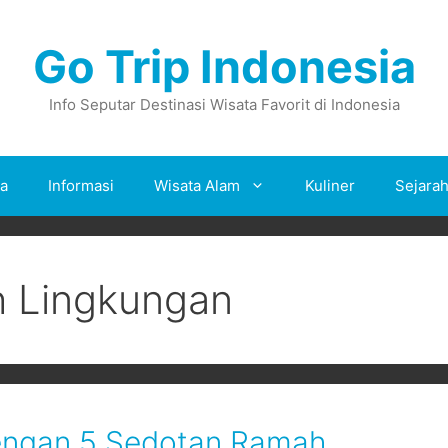
Go Trip Indonesia
Info Seputar Destinasi Wisata Favorit di Indonesia
ta
Informasi
Wisata Alam
Kuliner
Sejara
 Lingkungan
engan 5 Sedotan Ramah