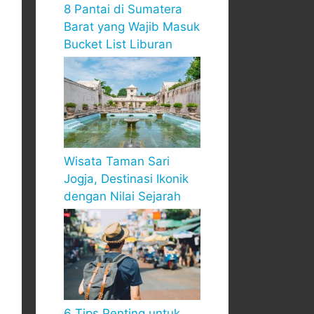
8 Pantai di Sumatera
Barat yang Wajib Masuk
Bucket List Liburan
Wisata Taman Sari
Jogja, Destinasi Ikonik
dengan Nilai Sejarah
6 Tips Penting untuk