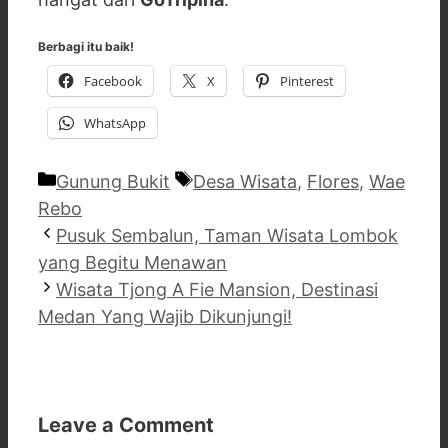
Berbagi itu baik!
Facebook
X
Pinterest
WhatsApp
Categories
Tags
Gunung Bukit
Desa Wisata
,
Flores
,
Wae
Rebo
Pusuk Sembalun, Taman Wisata Lombok
yang Begitu Menawan
Wisata Tjong A Fie Mansion, Destinasi
Medan Yang Wajib Dikunjungi!
Leave a Comment